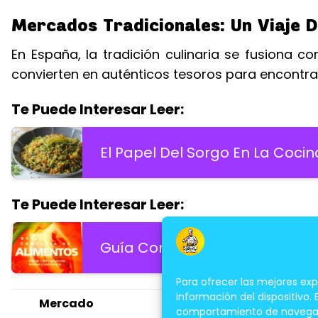
Mercados Tradicionales: Un Viaje 
En España, la tradición culinaria se fusiona co
convierten en auténticos tesoros para encontrar
Te Puede Interesar Leer:
El Papel Del Sorgo En La Cocin
Te Puede Interesar Leer:
Guía Completa De Ingredientes
Para ofrecer las mejores ex
información del dispositivo.
Mercado
Especialidades
comportamiento de navegación