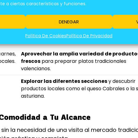
 a ciertas características y funciones.
ctos
Visitar temprano para disfrutar de la mejor
selección
y la energía del mercado.
DENEGAR
dos y
Probar las delicias de las diferentes barraca
Política De Cookies
Política De Privacidad
disfrutar de una experiencia gastronómica única
carnes,
Aprovechar la amplia variedad de producto
ocales.
frescos
para preparar platos tradicionales
valencianos.
Explorar las diferentes secciones
y descubrir
productos locales como el queso Cabrales o la s
asturiana.
 Comodidad a Tu Alcance
sin la necesidad de una visita al mercado tradicio