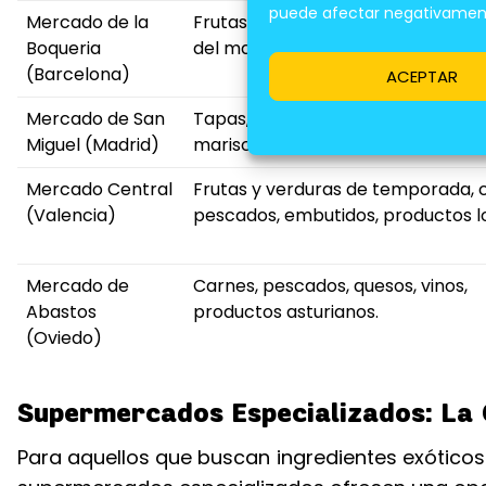
puede afectar negativamente
Mercado de la
Frutas tropicales, especias, produ
Boqueria
del mar, quesos artesanales.
(Barcelona)
ACEPTAR
Mercado de San
Tapas, productos gourmet, pesca
Miguel (Madrid)
mariscos frescos, vinos españoles.
Mercado Central
Frutas y verduras de temporada, 
(Valencia)
pescados, embutidos, productos l
Mercado de
Carnes, pescados, quesos, vinos,
Abastos
productos asturianos.
(Oviedo)
Supermercados Especializados: La
Para aquellos que buscan ingredientes exóticos 