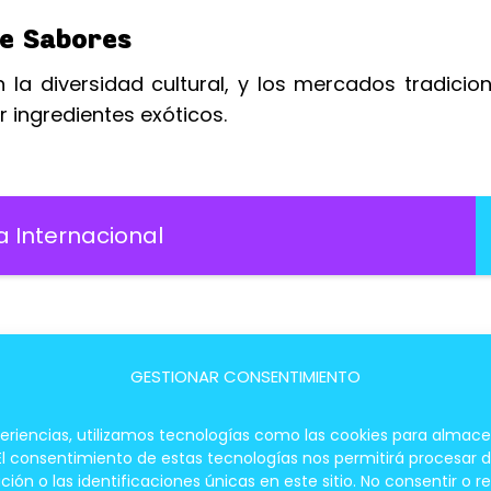
De Sabores
n la diversidad cultural, y los mercados tradicio
 ingredientes exóticos.
a Internacional
GESTIONAR CONSENTIMIENTO
 Exóticos Para Principiantes
periencias, utilizamos tecnologías como las cookies para almace
 El consentimiento de estas tecnologías nos permitirá procesar
Consejos
 o las identificaciones únicas en este sitio. No consentir o re