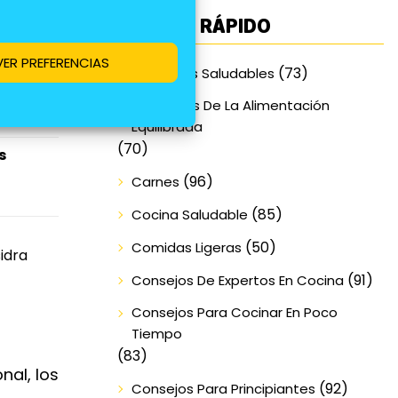
ACCESO RÁPIDO
VER PREFERENCIAS
(73)
Alimentos Saludables
s
y
Beneficios De La Alimentación
.
Equilibrada
(70)
s
(96)
Carnes
(85)
Cocina Saludable
(50)
Comidas Ligeras
idra
(91)
Consejos De Expertos En Cocina
Consejos Para Cocinar En Poco
Tiempo
(83)
nal, los
(92)
Consejos Para Principiantes