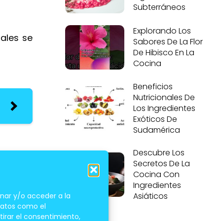
Subterráneos
Explorando Los
nales se
Sabores De La Flor
De Hibisco En La
Cocina
Beneficios
Nutricionales De
Los Ingredientes
Exóticos De
Sudamérica
Descubre Los
Secretos De La
Cocina Con
Ingredientes
Asiáticos
nar y/o acceder a la
 datos como el
tirar el consentimiento,