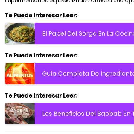
supermercados especializados ofrecen una opc
Te Puede Interesar Leer:
El Papel Del Sorgo En La Cocin
Te Puede Interesar Leer:
Guía Completa De Ingredientes
Te Puede Interesar Leer:
Los Beneficios Del Baobab En 