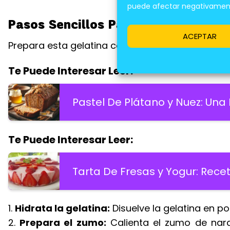
puede afectar negativamente
Pasos Sencillos Para Una Delicia Fác
ACEPTAR
Prepara esta gelatina con solo unos pocos pas
Te Puede Interesar Leer:
Pastel De Plátano y Nuez: Una 
Te Puede Interesar Leer:
Tarta De Fresas y Yogur: Rece
1.
Hidrata la gelatina:
Disuelve la gelatina en po
2.
Prepara el zumo:
Calienta el zumo de nara