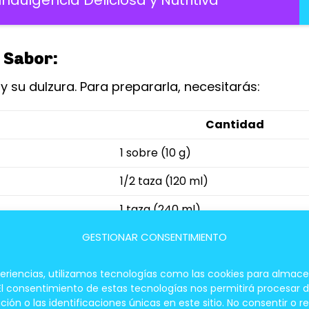
Indulgencia Deliciosa y Nutritiva
 Sabor:
 y su dulzura. Para prepararla, necesitarás:
Cantidad
1 sobre (10 g)
1/2 taza (120 ml)
1 taza (240 ml)
GESTIONAR CONSENTIMIENTO
1/2 taza (100 g)
200 g
periencias, utilizamos tecnologías como las cookies para almace
 El consentimiento de estas tecnologías nos permitirá procesar
1 taza (240 ml)
 o las identificaciones únicas en este sitio. No consentir o re