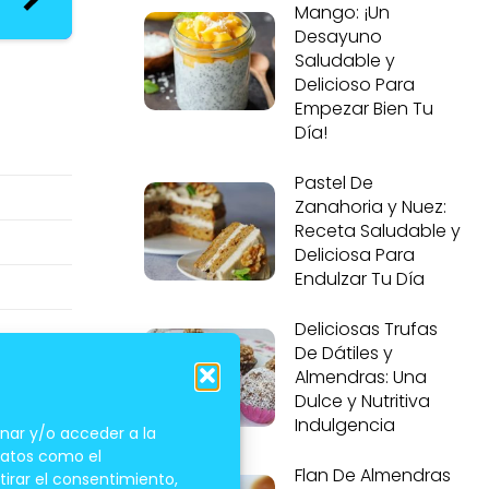
Mango: ¡Un
Desayuno
Saludable y
Delicioso Para
Empezar Bien Tu
Día!
Pastel De
Zanahoria y Nuez:
Receta Saludable y
Deliciosa Para
Endulzar Tu Día
Deliciosas Trufas
De Dátiles y
Almendras: Una
Dulce y Nutritiva
Indulgencia
nar y/o acceder a la
 datos como el
Flan De Almendras
tirar el consentimiento,