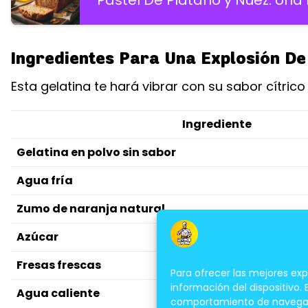
Pastel De Plátano y Nuez: Una 
Ingredientes Para Una Explosión De
Esta gelatina te hará vibrar con su sabor cítrico
Ingrediente
Gelatina en polvo sin sabor
Agua fría
Zumo de naranja natural
Azúcar
Fresas frescas
Para ofrecer las mejores ex
información del dispositivo.
Agua caliente
comportamiento de navegación