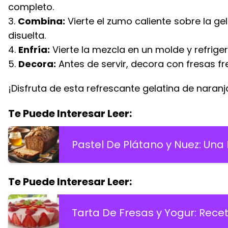
completo.
3.
Combina:
Vierte el zumo caliente sobre la g
disuelta.
4.
Enfría:
Vierte la mezcla en un molde y refriger
5.
Decora:
Antes de servir, decora con fresas f
¡Disfruta de esta refrescante gelatina de naranj
Te Puede Interesar Leer:
Pastel De Plátano y Nuez: Una 
Te Puede Interesar Leer:
Tarta De Fresas y Yogur: Rece