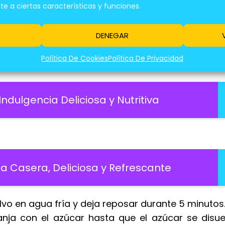
 a ciertas características y funciones.
il:
DENEGAR
os:
Política De Cookies
Política De Privacidad
Indulgencia Deliciosa y Nutritiva
ta Casera, Deliciosa y Refrescante
lvo en agua fría y deja reposar durante 5 minutos
nja con el azúcar hasta que el azúcar se disue