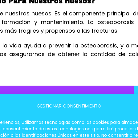
cio Para Nuestros Huesos?
de nuestros huesos. Es el componente principal de
formación y mantenimiento. La osteoporosis
 más frágiles y propensos a las fracturas.
a vida ayuda a prevenir la osteoporosis, y a m
os asegurarnos de obtener la cantidad de cal
unción Nerviosa y Muscular
GESTIONAR CONSENTIMIENTO
periencias, utilizamos tecnologías como las cookies para almace
 El consentimiento de estas tecnologías nos permitirá procesar
 o las identificaciones únicas en este sitio. No consentir o re
 Cómo Mantener Tus Defensas Altas