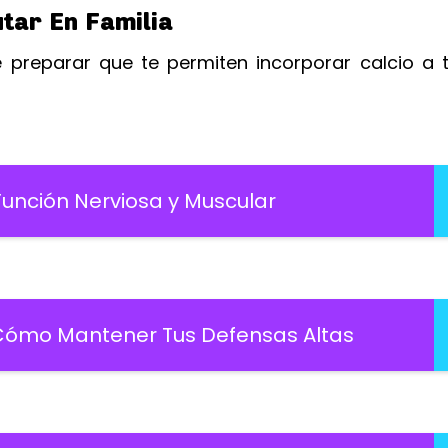
utar En Familia
e preparar que te permiten incorporar calcio a 
unción Nerviosa y Muscular
 Cómo Mantener Tus Defensas Altas