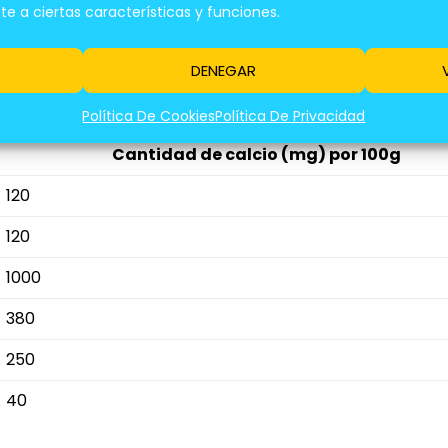
 a ciertas características y funciones.
alimentos ricos en calcio que te ayudarán a man
DENEGAR
Política De Cookies
Política De Privacidad
Cantidad de calcio (mg) por 100g
120
120
1000
380
250
40