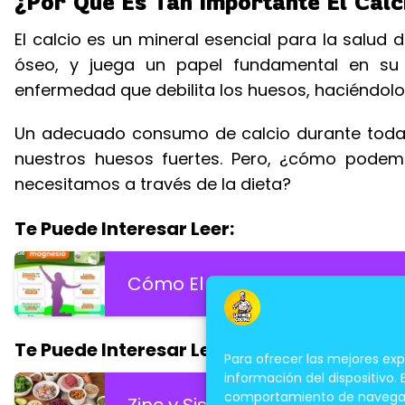
¿Por Qué Es Tan Importante El Cal
El calcio es un mineral esencial para la salud 
óseo, y juega un papel fundamental en su 
enfermedad que debilita los huesos, haciéndolos
Un adecuado consumo de calcio durante toda l
nuestros huesos fuertes. Pero, ¿cómo podem
necesitamos a través de la dieta?
Te Puede Interesar Leer:
Cómo El Magnesio Mejora La F
Te Puede Interesar Leer:
Para ofrecer las mejores ex
información del dispositivo.
comportamiento de navegación
Zinc y Sistema Inmunológico: