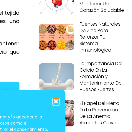
Mantener Un
Corazón Saludable
l tejido
 es una
Fuentes Naturales
De Zinc Para
Reforzar Tu
antener
Sistema
Inmunológico
cio que
La Importancia Del
Calcio En La
Formación y
Mantenimiento De
Huesos Fuertes
El Papel Del Hierro
En La Prevención
De La Anemia:
nar y/o acceder a la
Alimentos Clave
 datos como el
tirar el consentimiento,