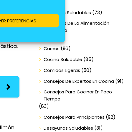
(73)
Alimentos Saludables
VER PREFERENCIAS
Beneficios De La Alimentación
na masa
Equilibrada
(70)
ástica.
(96)
Carnes
(85)
Cocina Saludable
(50)
Comidas Ligeras
(91)
Consejos De Expertos En Cocina
Consejos Para Cocinar En Poco
Tiempo
(83)
(92)
Consejos Para Principiantes
limón.
(31)
Desayunos Saludables