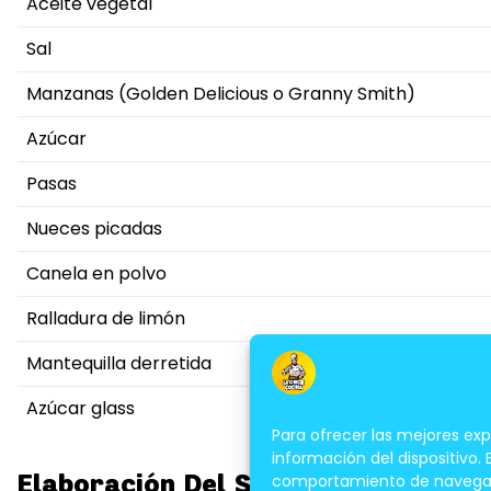
Aceite vegetal
Sal
Manzanas (Golden Delicious o Granny Smith)
Azúcar
Pasas
Nueces picadas
Canela en polvo
Ralladura de limón
Mantequilla derretida
Azúcar glass
Para ofrecer las mejores ex
información del dispositivo.
Elaboración Del Strudel De Manzan
comportamiento de navegación