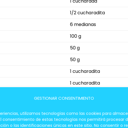
1 cucharada
1/2 cucharadita
6 medianas
100 g
50 g
50 g
1 cucharadita
1 cucharadita
50 g
GESTIONAR CONSENTIMIENTO
Para espolvorear
periencias, utilizamos tecnologías como las cookies para almace
 El consentimiento de estas tecnologías nos permitirá procesar
a
 o las identificaciones únicas en este sitio. No consentir o re