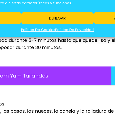
 a ciertas características y funciones.
DENEGAR
aceite.
ndo con una cuchara de madera hasta obtener u
Política De Cookies
Política De Privacidad
da durante 5-7 minutos hasta que quede lisa y el
eposar durante 30 minutos.
Tom Yum Tailandés
os.
las pasas, las nueces, la canela y la ralladura de 