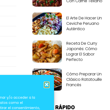
Con Carne Texano
El Arte De Hacer Un
Ceviche Peruano
Auténtico
Receta De Curry
Japonés: Cómo
Lograr El Sabor
Perfecto
Cómo Preparar Un
Clásico Ratatouille
Francés
nar y/o acceder a la
 datos como el
ACCESO RÁPIDO
tirar el consentimiento,