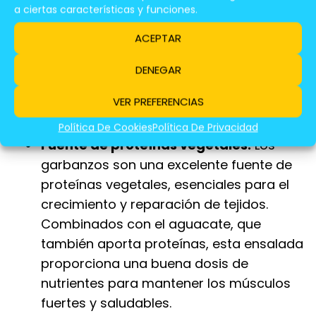
a ciertas características y funciones.
Beneficios De La Ensalada De
ACEPTAR
Garbanzos y Aguacate
DENEGAR
La ensalada de garbanzos y aguacate, un
clásico de la cocina española, ofrece una
VER PREFERENCIAS
amplia gama de beneficios para la salud.
Política De Cookies
Política De Privacidad
Fuente de proteínas vegetales:
Los
garbanzos son una excelente fuente de
proteínas vegetales, esenciales para el
crecimiento y reparación de tejidos.
Combinados con el aguacate, que
también aporta proteínas, esta ensalada
proporciona una buena dosis de
nutrientes para mantener los músculos
fuertes y saludables.