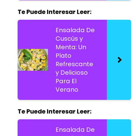
Te Puede Interesar Leer:
Ensalada De
Cuscús y
Menta: Un
Plato
Refrescante
y Delicioso
Para El
Verano
Te Puede Interesar Leer:
Ensalada De