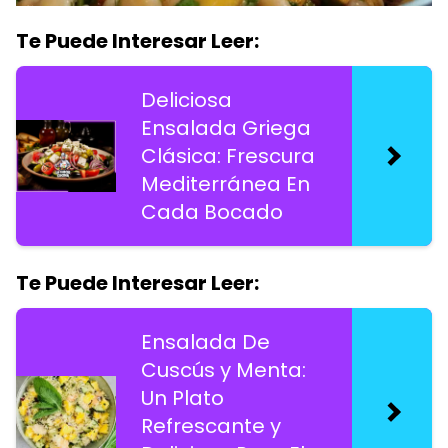
Te Puede Interesar Leer:
Deliciosa
Ensalada Griega
Clásica: Frescura
Mediterránea En
Cada Bocado
Te Puede Interesar Leer:
Ensalada De
Cuscús y Menta:
Un Plato
Refrescante y