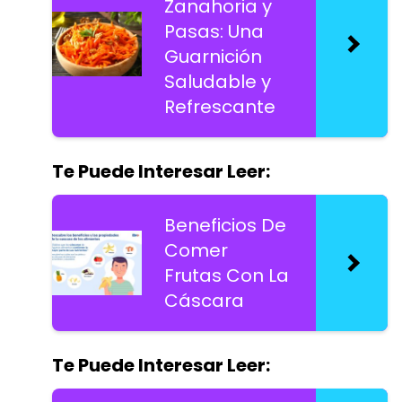
Zanahoria y
Pasas: Una
Guarnición
Saludable y
Refrescante
Te Puede Interesar Leer:
Beneficios De
Comer
Frutas Con La
Cáscara
Te Puede Interesar Leer: