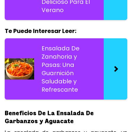
Delicioso Para El
Verano
Te Puede Interesar Leer:
Ensalada De
Zanahoria y
Pasas: Una
Guarnición
Saludable y
Refrescante
Beneficios De La Ensalada De
Garbanzos y Aguacate