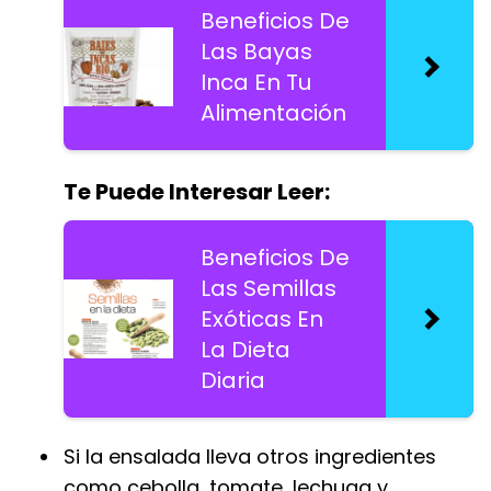
Beneficios De
Las Bayas
Inca En Tu
Alimentación
Te Puede Interesar Leer:
Beneficios De
Las Semillas
Exóticas En
La Dieta
Diaria
Si la ensalada lleva otros ingredientes
como cebolla, tomate, lechuga y