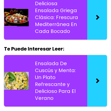
Deliciosa
Ensalada Griega
Clásica: Frescura
Mediterránea En
Cada Bocado
Te Puede Interesar Leer:
Ensalada De
Cuscús y Menta:
Un Plato
Refrescante y
Delicioso Para El
Verano