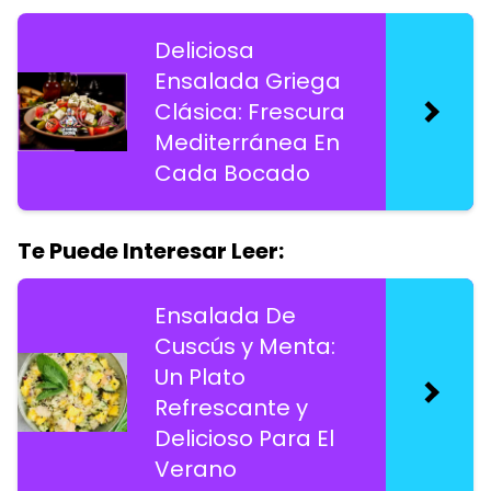
Deliciosa
Ensalada Griega
Clásica: Frescura
Mediterránea En
Cada Bocado
Te Puede Interesar Leer:
Ensalada De
Cuscús y Menta:
Un Plato
Refrescante y
Delicioso Para El
Verano