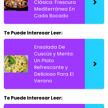
Clásica: Frescura
Mediterránea En
Cada Bocado
Te Puede Interesar Leer:
Ensalada De
Cuscús y Menta:
Un Plato
Refrescante y
Delicioso Para El
Verano
Te Puede Interesar Leer: