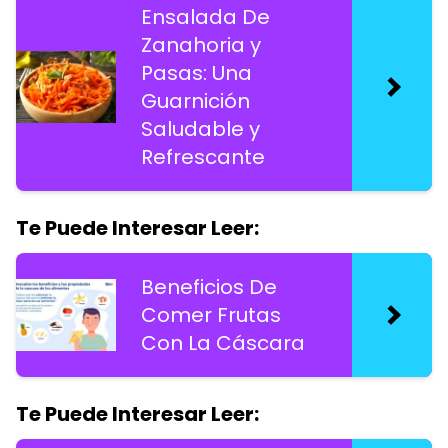
Ensalada De
Zanahoria y
Pasas: Una
Guarnición
Saludable y
Refrescante
Te Puede Interesar Leer:
Beneficios De
Comer Frutas
Con La Cáscara
Te Puede Interesar Leer: