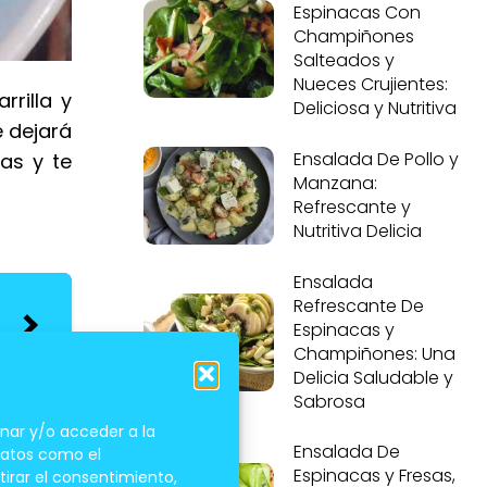
Espinacas Con
Champiñones
Salteados y
Nueces Crujientes:
rrilla y
Deliciosa y Nutritiva
e dejará
Ensalada De Pollo y
as y te
Manzana:
Refrescante y
Nutritiva Delicia
Ensalada
Refrescante De
Espinacas y
Champiñones: Una
Delicia Saludable y
Sabrosa
nar y/o acceder a la
Ensalada De
 datos como el
Espinacas y Fresas,
tirar el consentimiento,