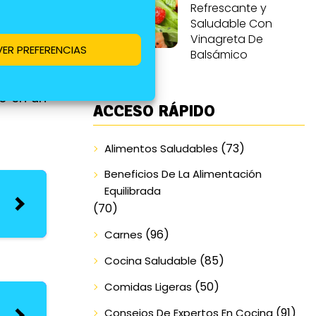
Refrescante y
Saludable Con
Vinagreta De
VER PREFERENCIAS
Balsámico
on pollo
te en un
ACCESO RÁPIDO
(73)
Alimentos Saludables
Beneficios De La Alimentación
Equilibrada
(70)
(96)
Carnes
(85)
Cocina Saludable
(50)
Comidas Ligeras
(91)
Consejos De Expertos En Cocina