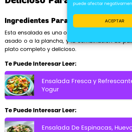
puede afectar negativamente
Ingredientes Para Una Ensalada De 
ACEPTAR
Esta ensalada es una opción refrescante y sabr
asado o a la plancha, y la combinación de palm
plato completo y delicioso.
Te Puede Interesar Leer:
Ensalada Fresca y Refrescan
Yogur
Te Puede Interesar Leer:
Ensalada De Espinacas, Huevo y