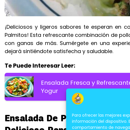
¡Deliciosos y ligeros sabores te esperan en c
Palmitos! Esta refrescante combinación de pollo
con ganas de más. Sumérgete en una experienc
dejará sintiéndote satisfecha y saludable.
Te Puede Interesar Leer:
Ensalada Fresca y Refrescan
Yogur
Para ofrecer las mejores ex
Ensalada De Pollo a La Parri
información del dispositivo.
Delicioso Para Tus Comidas
comportamiento de navegación