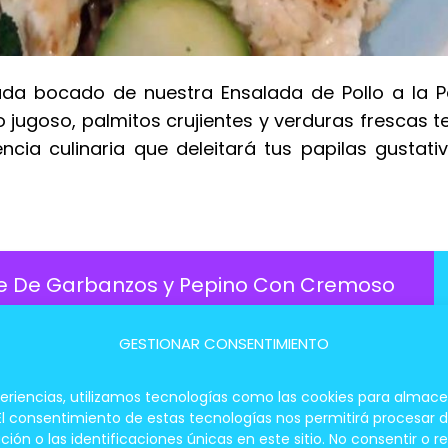
ada bocado de nuestra Ensalada de Pollo a la Pa
 jugoso, palmitos crujientes y verduras frescas t
ia culinaria que deleitará tus papilas gustativ
te De Garbanzos y Pepino Con Cremoso
GESTIONAR CONSENTIMIENTO
periencias, utilizamos tecnologías como las cookies para almace
lla y Palmitos: Un Frescor
 El consentimiento de estas tecnologías nos permitirá procesar
 o las identificaciones únicas en este sitio. No consentir o re