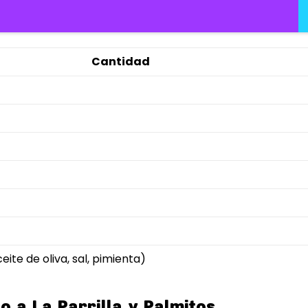
Cantidad
eite de oliva, sal, pimienta)
o a La Parrilla y Palmitos