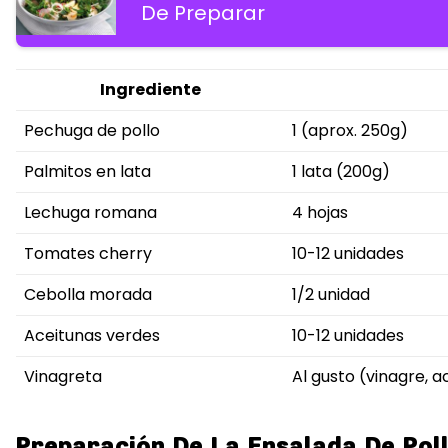
De Preparar
Ingrediente
Pechuga de pollo
1 (aprox. 250g)
Palmitos en lata
1 lata (200g)
Lechuga romana
4 hojas
Tomates cherry
10-12 unidades
Cebolla morada
1/2 unidad
Aceitunas verdes
10-12 unidades
Vinagreta
Al gusto (vinagre, ac
Preparación De La Ensalada De Poll