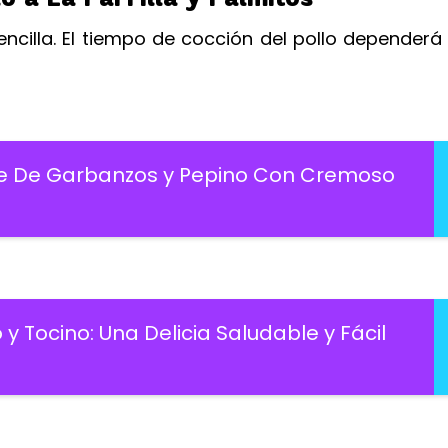
cilla. El tiempo de cocción del pollo dependerá 
te De Garbanzos y Pepino Con Cremoso
 Tocino: Una Delicia Saludable y Fácil