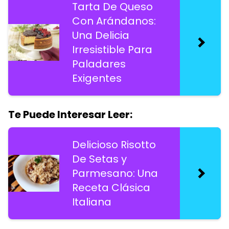
Tarta De Queso
Con Arándanos:
Una Delicia
Irresistible Para
Paladares
Exigentes
Te Puede Interesar Leer:
Delicioso Risotto
De Setas y
Parmesano: Una
Receta Clásica
Italiana