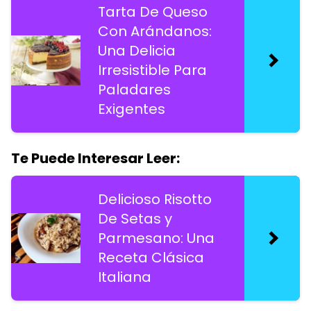
Tarta De Queso
Con Arándanos:
Una Delicia
Irresistible Para
Paladares
Exigentes
Te Puede Interesar Leer:
Delicioso Risotto
De Setas y
Parmesano: Una
Receta Clásica
Italiana