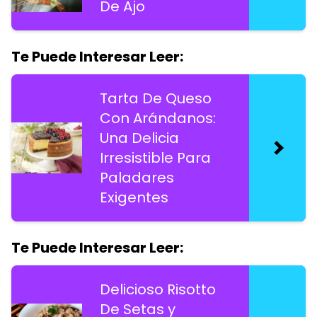
De Ajo
Te Puede Interesar Leer:
Tarta De Queso
Con Arándanos:
Una Delicia
Irresistible Para
Paladares
Exigentes
Te Puede Interesar Leer:
Delicioso Risotto
De Setas y