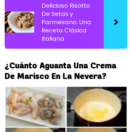
Delicioso Risotto
De Setas y
Parmesano: Una
Receta Clásica
Italiana
¿Cuánto Aguanta Una Crema
De Marisco En La Nevera?