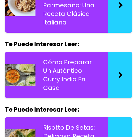
Parmesano: Una
Receta Clásica
Italiana
Te Puede Interesar Leer:
Cómo Preparar
Un Auténtico
Curry Indio En
Casa
Te Puede Interesar Leer:
Risotto De Setas:
Deliciosa Receta