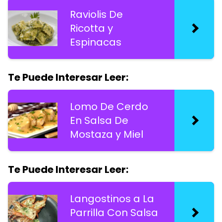
Raviolis De
Ricotta y
Espinacas
Te Puede Interesar Leer:
Lomo De Cerdo
En Salsa De
Mostaza y Miel
Te Puede Interesar Leer:
Langostinos a La
Parrilla Con Salsa