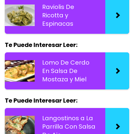
Raviolis De
Ricotta y
Espinacas
Te Puede Interesar Leer:
Lomo De Cerdo
En Salsa De
Mostaza y Miel
Te Puede Interesar Leer:
Langostinos a La
Parrilla Con Salsa