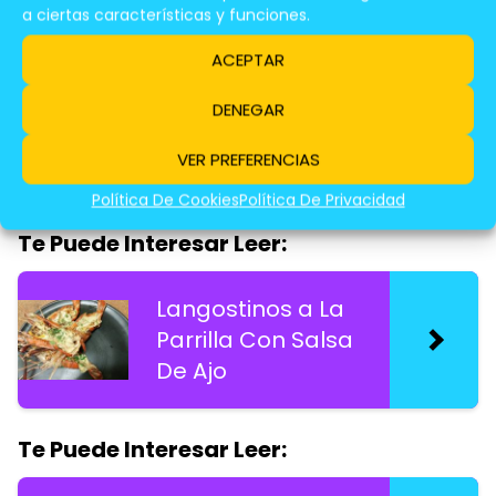
a ciertas características y funciones.
Te Puede Interesar Leer:
ACEPTAR
Lomo De Cerdo
DENEGAR
En Salsa De
VER PREFERENCIAS
Mostaza y Miel
Política De Cookies
Política De Privacidad
Te Puede Interesar Leer:
Langostinos a La
Parrilla Con Salsa
De Ajo
Te Puede Interesar Leer: