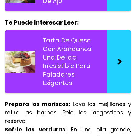
De Ajo
Te Puede Interesar Leer:
Tarta De Queso
Con Arándanos:
Una Delicia
Irresistible Para
Paladares
Exigentes
Prepara los mariscos:
Lava los mejillones y
retira las barbas. Pela los langostinos y
reserva.
Sofríe las verduras:
En una olla grande,