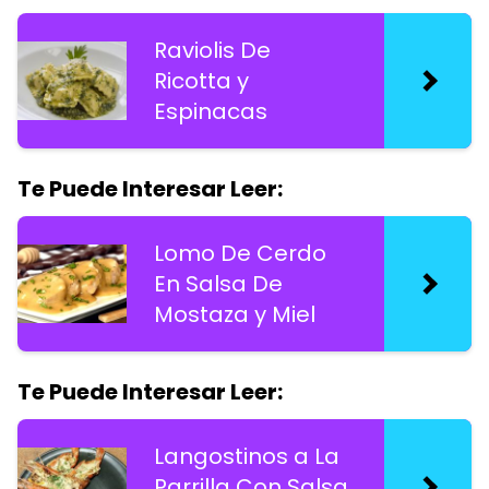
Raviolis De
Ricotta y
Espinacas
Te Puede Interesar Leer:
Lomo De Cerdo
En Salsa De
Mostaza y Miel
Te Puede Interesar Leer:
Langostinos a La
Parrilla Con Salsa