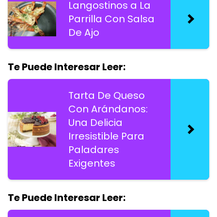
Langostinos a La
Parrilla Con Salsa
De Ajo
Te Puede Interesar Leer:
Tarta De Queso
Con Arándanos:
Una Delicia
Irresistible Para
Paladares
Exigentes
Te Puede Interesar Leer: