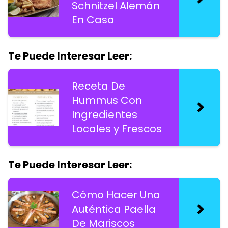
Schnitzel Alemán
En Casa
Te Puede Interesar Leer:
Receta De
Hummus Con
Ingredientes
Locales y Frescos
Te Puede Interesar Leer:
Cómo Hacer Una
Auténtica Paella
De Mariscos