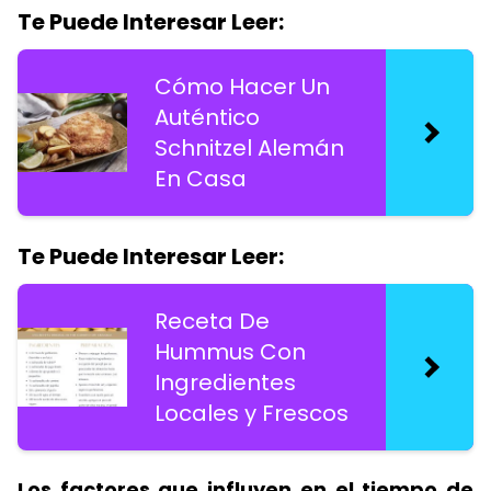
Te Puede Interesar Leer:
Cómo Hacer Un
Auténtico
Schnitzel Alemán
En Casa
Te Puede Interesar Leer:
Receta De
Hummus Con
Ingredientes
Locales y Frescos
Los factores que influyen en el tiempo de