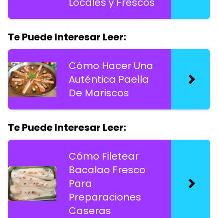
Locales y Frescos
Te Puede Interesar Leer:
Cómo Hacer Una
Auténtica Paella
De Mariscos
Te Puede Interesar Leer:
Cómo Filetear
Bacalao Fresco
Para
Preparaciones
Caseras