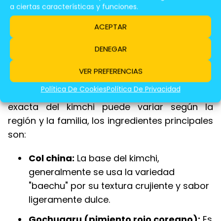
De Mariscos
a ciertas características y funciones.
ACEPTAR
DENEGAR
El kimchi es un plato coreano fermentado que
se elabora principalmente con col china,
VER PREFERENCIAS
llamada
"baechu" en coreano
, y una mezcla
Política De Cookies
Política De Privacidad
de especias picantes. Aunque la receta
exacta del kimchi puede variar según la
región y la familia, los ingredientes principales
son:
Col china:
La base del kimchi,
generalmente se usa la variedad
"baechu" por su textura crujiente y sabor
ligeramente dulce.
Gochugaru (pimiento rojo coreano):
Es