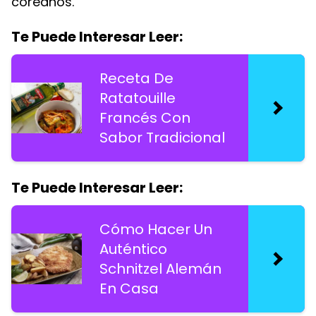
coreanos.
Te Puede Interesar Leer:
Receta De
Ratatouille
Francés Con
Sabor Tradicional
Te Puede Interesar Leer:
Cómo Hacer Un
Auténtico
Schnitzel Alemán
En Casa