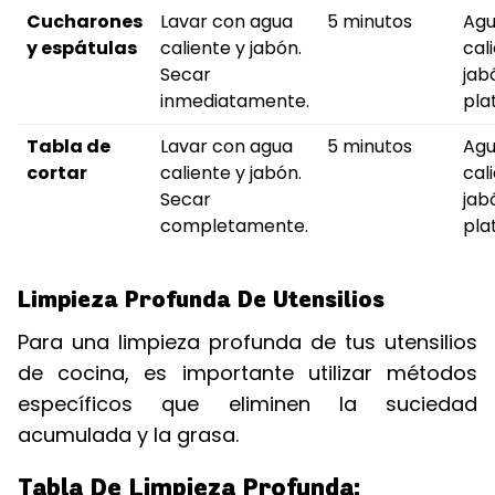
Cucharones
Lavar con agua
5 minutos
Ag
y espátulas
caliente y jabón.
cal
Secar
jab
inmediatamente.
pla
Tabla de
Lavar con agua
5 minutos
Ag
cortar
caliente y jabón.
cal
Secar
jab
completamente.
pla
Limpieza Profunda De Utensilios
Para una limpieza profunda de tus utensilios
de cocina, es importante utilizar métodos
específicos que eliminen la suciedad
acumulada y la grasa.
Tabla De Limpieza Profunda: