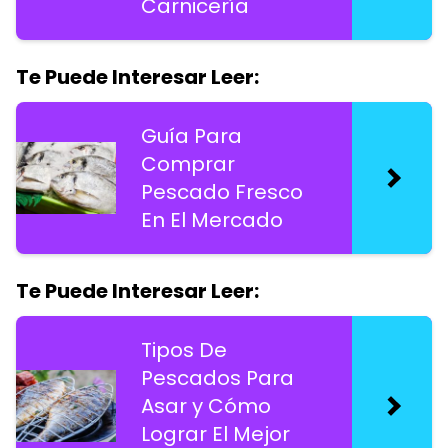
Carnicería
Te Puede Interesar Leer:
Guía Para
Comprar
Pescado Fresco
En El Mercado
Te Puede Interesar Leer:
Tipos De
Pescados Para
Asar y Cómo
Lograr El Mejor