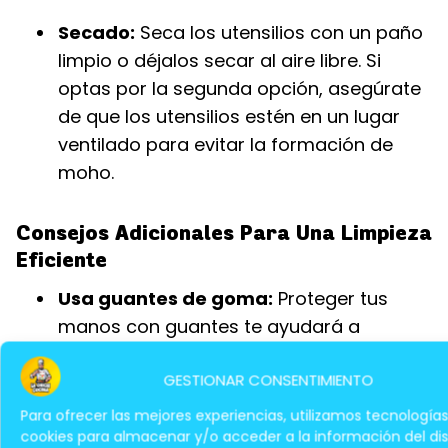
Secado:
Seca los utensilios con un paño
limpio o déjalos secar al aire libre. Si
optas por la segunda opción, asegúrate
de que los utensilios estén en un lugar
ventilado para evitar la formación de
moho.
Consejos Adicionales Para Una Limpieza
Eficiente
Usa guantes de goma:
Proteger tus
manos con guantes te ayudará a
prevenir irritaciones por el jabón y el
GESTIONAR CONSENTIMIENTO
agua caliente.
Para ofrecer las mejores experiencias, utilizamos tecnología
Limpia las tablas de cortar:
Las tablas
cookies para almacenar y/o acceder a la información del disp