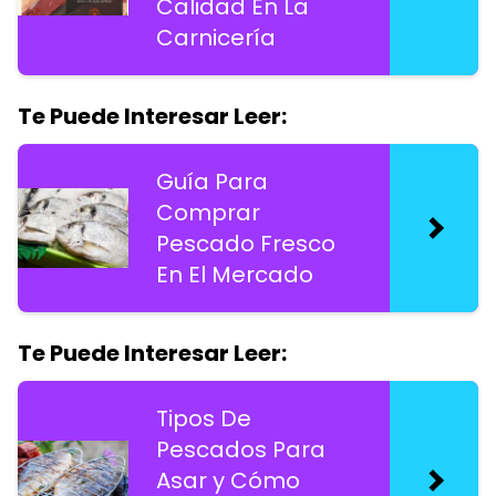
Calidad En La
Carnicería
Te Puede Interesar Leer:
Guía Para
Comprar
Pescado Fresco
En El Mercado
Te Puede Interesar Leer:
Tipos De
Pescados Para
Asar y Cómo