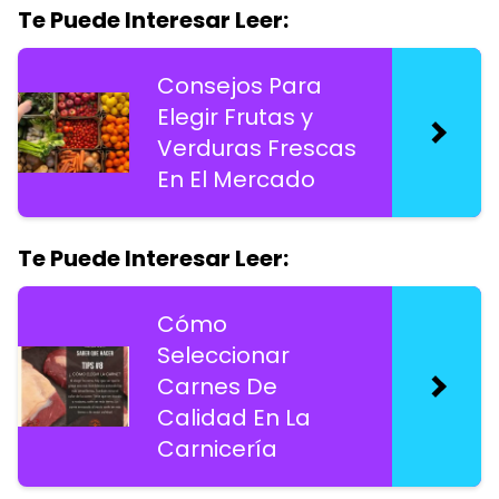
Te Puede Interesar Leer:
Consejos Para
Elegir Frutas y
Verduras Frescas
En El Mercado
Te Puede Interesar Leer:
Cómo
Seleccionar
Carnes De
Calidad En La
Carnicería