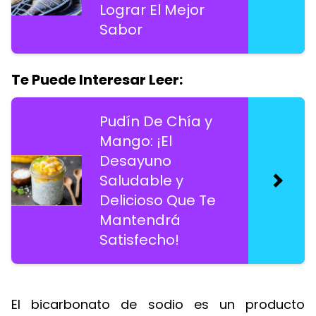
Lograr El Mejor
Sabor
Te Puede Interesar Leer:
Pudín De Chía y
Mango: ¡El
Desayuno
Saludable y
Delicioso Que Te
Mantendrá
Satisfecho!
El bicarbonato de sodio es un producto