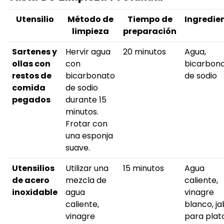
Utensilio
Método de
Tiempo de
Ingredie
limpieza
preparación
Sartenes y
Hervir agua
20 minutos
Agua,
ollas con
con
bicarbon
restos de
bicarbonato
de sodio
comida
de sodio
pegados
durante 15
minutos.
Frotar con
una esponja
suave.
Utensilios
Utilizar una
15 minutos
Agua
de acero
mezcla de
caliente,
inoxidable
agua
vinagre
caliente,
blanco, j
vinagre
para plat