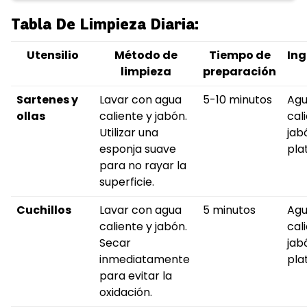
Tabla De Limpieza Diaria:
Utensilio
Método de
Tiempo de
Ing
limpieza
preparación
Sartenes y
Lavar con agua
5-10 minutos
Ag
ollas
caliente y jabón.
cal
Utilizar una
jab
esponja suave
pla
para no rayar la
superficie.
Cuchillos
Lavar con agua
5 minutos
Ag
caliente y jabón.
cal
Secar
jab
inmediatamente
pla
para evitar la
oxidación.