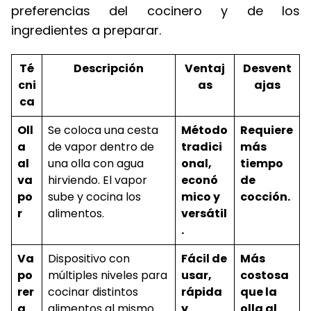
preferencias del cocinero y de los
ingredientes a preparar.
Té
Descripción
Ventaj
Desvent
cni
as
ajas
ca
Oll
Se coloca una cesta
Método
Requiere
a
de vapor dentro de
tradici
más
al
una olla con agua
onal,
tiempo
va
hirviendo. El vapor
econó
de
po
sube y cocina los
mico y
cocción.
r
alimentos.
versátil
.
Va
Dispositivo con
Fácil de
Más
po
múltiples niveles para
usar,
costosa
rer
cocinar distintos
rápida
que la
a
alimentos al mismo
y
olla al