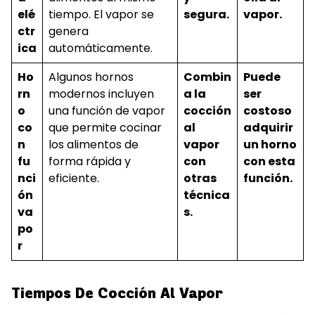
elé
tiempo. El vapor se
segura.
vapor.
ctr
genera
ica
automáticamente.
Ho
Algunos hornos
Combin
Puede
rn
modernos incluyen
a la
ser
o
una función de vapor
cocción
costoso
co
que permite cocinar
al
adquirir
n
los alimentos de
vapor
un horno
fu
forma rápida y
con
con esta
nci
eficiente.
otras
función.
ón
técnica
va
s.
po
r
Tiempos De Cocción Al Vapor