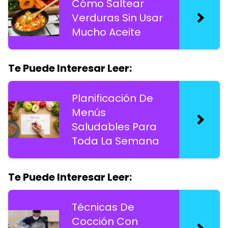
Cómo Saltear
Verduras Sin Usar
Mucho Aceite
Te Puede Interesar Leer:
Planificación De
Menús
Saludables Para
Toda La Semana
Te Puede Interesar Leer:
Técnicas De
Cocción Con