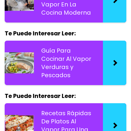
Vapor En La
Cocina Moderna
Te Puede Interesar Leer:
Guía Para
Cocinar Al Vapor
Verduras y
Pescados
Te Puede Interesar Leer:
Recetas Rápidas
De Platos Al
Vapor Para Una