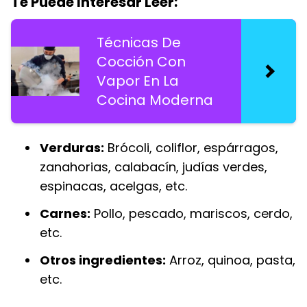
Te Puede Interesar Leer:
Técnicas De
Cocción Con
Vapor En La
Cocina Moderna
Verduras:
Brócoli, coliflor, espárragos,
zanahorias, calabacín, judías verdes,
espinacas, acelgas, etc.
Carnes:
Pollo, pescado, mariscos, cerdo,
etc.
Otros ingredientes:
Arroz, quinoa, pasta,
etc.