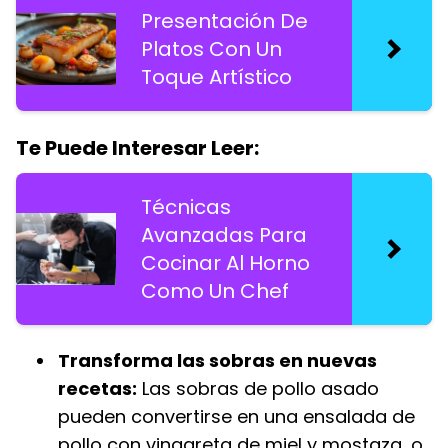
Presentación De
Platos Con Un
Toque Artístico
Te Puede Interesar Leer:
Técnicas
Avanzadas Para
Cocinar Al Horno
Como Un Chef
Transforma las sobras en nuevas
recetas:
Las sobras de pollo asado
pueden convertirse en una ensalada de
pollo con vinagreta de miel y mostaza, o