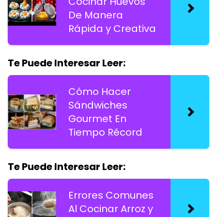
Cocinar Huevos
De Manera
Rápida y Creativa
Te Puede Interesar Leer:
Cómo Hacer
Sándwiches
Gourmet En
Tiempo Récord
Te Puede Interesar Leer:
Errores Comunes
Al Cocinar Arroz y