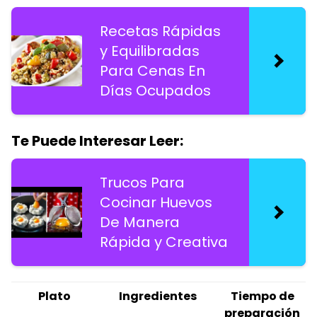
Recetas Rápidas
y Equilibradas
Para Cenas En
Días Ocupados
Te Puede Interesar Leer:
Trucos Para
Cocinar Huevos
De Manera
Rápida y Creativa
Plato
Ingredientes
Tiempo de
preparación