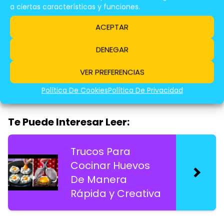
a ciertas características y funciones.
Te Puede Interesar Leer:
ACEPTAR
Recetas Rápidas
DENEGAR
y Equilibradas
Para Cenas En
VER PREFERENCIAS
Días Ocupados
Política De Cookies
Política De Privacidad
Te Puede Interesar Leer:
Trucos Para
Cocinar Huevos
De Manera
Rápida y Creativa