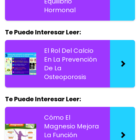
Equilibrio
Hormonal
Te Puede Interesar Leer:
El Rol Del Calcio
En La Prevención
De La
Osteoporosis
Te Puede Interesar Leer:
Cómo El
Magnesio Mejora
La Función