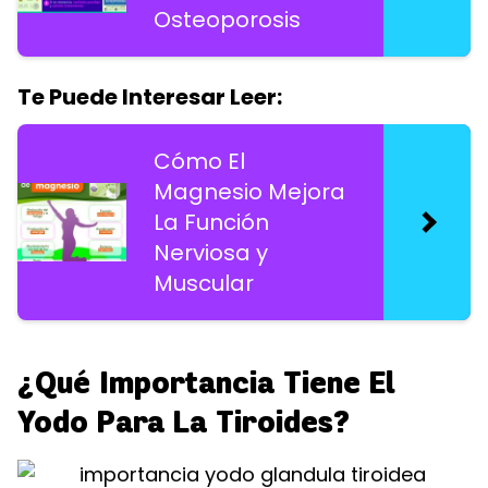
Osteoporosis
Te Puede Interesar Leer:
Cómo El
Magnesio Mejora
La Función
Nerviosa y
Muscular
¿Qué Importancia Tiene El
Yodo Para La Tiroides?