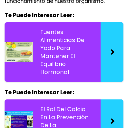
funcionamiento de nuestro organismo.
Te Puede Interesar Leer:
Fuentes
Alimenticias De
Yodo Para
Mantener El
Equilibrio
Hormonal
Te Puede Interesar Leer:
El Rol Del Calcio
En La Prevención
De La