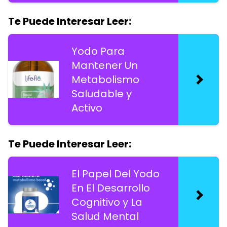
Te Puede Interesar Leer:
Yodo Para
Mantener Un
Metabolismo
Saludable y
Activo
Te Puede Interesar Leer:
El Papel Del Yodo
En El Desarrollo
Cognitivo y La
Salud Mental