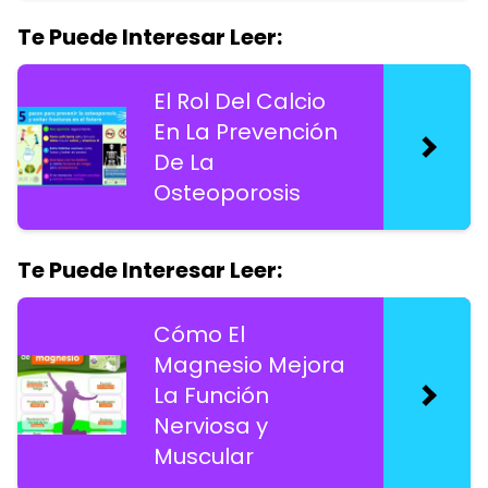
Te Puede Interesar Leer:
El Rol Del Calcio
En La Prevención
De La
Osteoporosis
Te Puede Interesar Leer:
Cómo El
Magnesio Mejora
La Función
Nerviosa y
Muscular