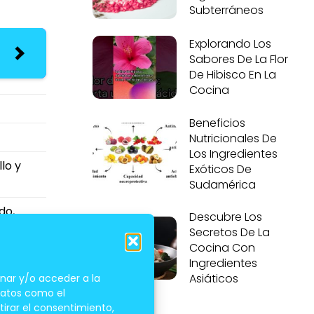
Subterráneos
Explorando Los
Sabores De La Flor
De Hibisco En La
Cocina
Beneficios
Nutricionales De
Los Ingredientes
lo y
Exóticos De
Sudamérica
do,
Descubre Los
Secretos De La
Cocina Con
rnes
Ingredientes
Asiáticos
nar y/o acceder a la
 datos como el
tirar el consentimiento,