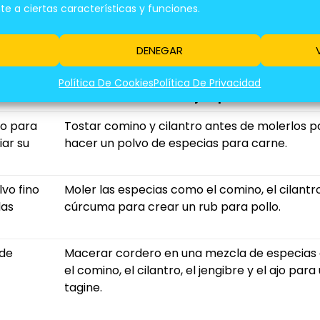
cias a Tus Recetas
 a ciertas características y funciones.
riente es entender cómo usarlas para crear armo
DENEGAR
técnicas:
Política De Cookies
Política De Privacidad
Ejemplo
co para
Tostar comino y cilantro antes de molerlos p
iar su
hacer un polvo de especias para carne.
vo fino
Moler las especias como el comino, el cilantro
las
cúrcuma para crear un rub para pollo.
 de
Macerar cordero en una mezcla de especia
el comino, el cilantro, el jengibre y el ajo para
tagine.