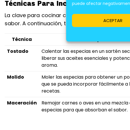
Técnicas Para Incorporar Las Espe
puede afectar negativamente
La clave para cocinar con especias de Medio O
ACEPTAR
sabor. A continuación, te presentamos algunas 
Técnica
Descripción
Tostado
Calentar las especias en un sartén se
liberar sus aceites esenciales y potenc
aroma.
Molido
Moler las especias para obtener un pol
que se pueda incorporar fácilmente a 
recetas.
Maceración
Remojar carnes o aves en una mezcla
especias para que absorban el sabor.