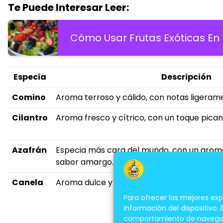
Te Puede Interesar Leer:
Cómo Usar Frutas Exóticas En
Especia
Descripción
Comino
Aroma terroso y cálido, con notas ligera
Cilantro
Aroma fresco y cítrico, con un toque pican
Azafrán
Especia más cara del mundo, con un aroma 
sabor amargo.
Canela
Aroma dulce y cálido, con notas especiada
Para ofrecer las mejores ex
información del dispositivo.
comportamiento de navegación