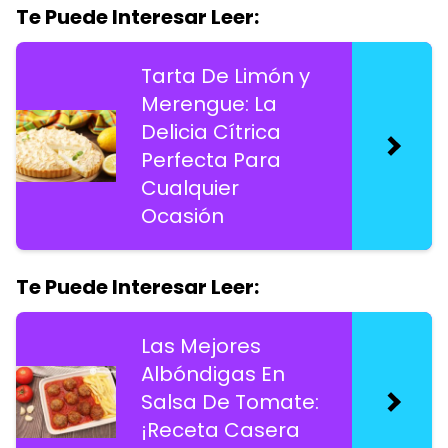
Te Puede Interesar Leer:
Tarta De Limón y
Merengue: La
Delicia Cítrica
Perfecta Para
Cualquier
Ocasión
Te Puede Interesar Leer:
Las Mejores
Albóndigas En
Salsa De Tomate:
¡Receta Casera