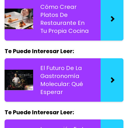
Cómo Crear
Platos De
Restaurante En
Tu Propia Cocina
Te Puede Interesar Leer:
El Futuro De La
Gastronomía
Molecular: Qué
Esperar
Te Puede Interesar Leer: