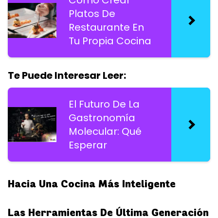
Cómo Crear
Platos De
Restaurante En
Tu Propia Cocina
Te Puede Interesar Leer:
El Futuro De La
Gastronomía
Molecular: Qué
Esperar
Hacia Una Cocina Más Inteligente
Las Herramientas De Última Generación