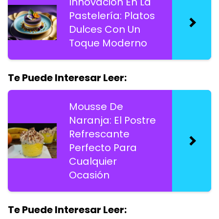
Innovación En La
Pastelería: Platos
Dulces Con Un
Toque Moderno
Te Puede Interesar Leer:
Mousse De
Naranja: El Postre
Refrescante
Perfecto Para
Cualquier
Ocasión
Te Puede Interesar Leer: