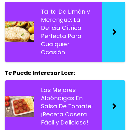
Tarta De Limón y
Merengue: La
Delicia Cítrica
Perfecta Para
Cualquier
Ocasión
Te Puede Interesar Leer:
Las Mejores
Albóndigas En
Salsa De Tomate:
¡Receta Casera
Fácil y Deliciosa!