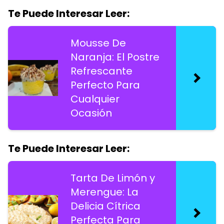
Te Puede Interesar Leer:
Mousse De
Naranja: El Postre
Refrescante
Perfecto Para
Cualquier
Ocasión
Te Puede Interesar Leer:
Tarta De Limón y
Merengue: La
Delicia Cítrica
Perfecta Para