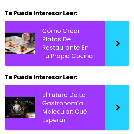
Te Puede Interesar Leer:
Cómo Crear
Platos De
Restaurante En
Tu Propia Cocina
Te Puede Interesar Leer:
El Futuro De La
Gastronomía
Molecular: Qué
Esperar