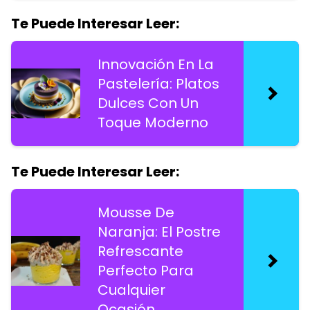
Te Puede Interesar Leer:
Innovación En La
Pastelería: Platos
Dulces Con Un
Toque Moderno
Te Puede Interesar Leer:
Mousse De
Naranja: El Postre
Refrescante
Perfecto Para
Cualquier
Ocasión