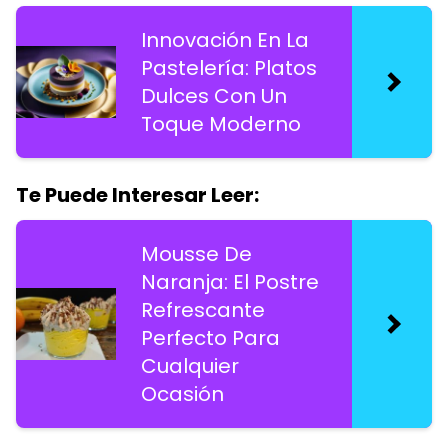
Innovación En La
Pastelería: Platos
Dulces Con Un
Toque Moderno
Te Puede Interesar Leer:
Mousse De
Naranja: El Postre
Refrescante
Perfecto Para
Cualquier
Ocasión