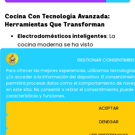
Cocina Con Tecnología Avanzada:
Herramientas Que Transforman
Electrodomésticos inteligentes
: La
cocina moderna se ha visto
revolucionada por la integración de
GESTIONAR CONSENTIMIEN
electrodomésticos inteligentes. Hornos
que se controlan desde el teléfono móvil,
Para ofrecer las mejores experiencias, utilizamos tecnologí
y/o acceder a la información del dispositivo. El consentimie
refrigeradores que realizan pedidos de
permitirá procesar datos como el comportamiento de navega
compras en línea y robots de cocina que
en este sitio. No consentir o retirar el consentimiento, pued
preparan platos complejos con solo
características y funciones.
presionar un botón, son ejemplos de esta
ACEPTAR
transformación. Estos dispositivos
permiten un control preciso de la
DENEGAR
temperatura, tiempos de cocción y