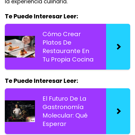
la experiencia culinaria.
Te Puede Interesar Leer:
Cómo Crear
Platos De
Restaurante En
Tu Propia Cocina
Te Puede Interesar Leer:
El Futuro De La
Gastronomía
Molecular: Qué
Esperar