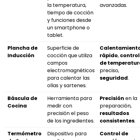
la temperatura,
avanzadas.
tiempo de cocción
y funciones desde
un smartphone o
tablet.
Plancha de
Superficie de
Calentamient
Inducción
cocción que utiliza
rápido
,
control
campos
de temperatur
electromagnéticos
preciso,
para calentar las
seguridad
.
ollas y sartenes.
Báscula de
Herramienta para
Precisión
en la
Cocina
medir con
preparación,
precisión el peso
resultados
de los ingredientes.
consistentes
.
Termómetro
Dispositivo para
Control de