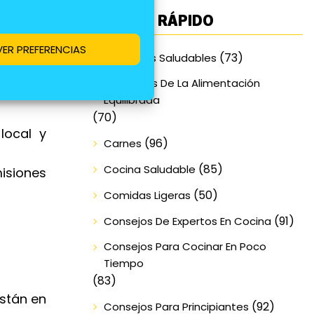
duce en
ACCESO RÁPIDO
VER PREFERENCIAS
a mayor
(73)
Alimentos Saludables
Beneficios De La Alimentación
 suelen
Equilibrada
(70)
local y
(96)
Carnes
(85)
Cocina Saludable
isiones
(50)
Comidas Ligeras
(91)
Consejos De Expertos En Cocina
Consejos Para Cocinar En Poco
Tiempo
(83)
están en
(92)
Consejos Para Principiantes