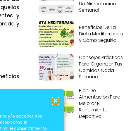
De Alimentación
quellos
Semanal
entes y
porada y
Beneficios De La
Dieta Mediterránea
y Cómo Seguirla
Consejos Prácticos
Para Organizar Tus
Comidas Cada
eficios
Semana
Plan De
Alimentación Para
Mejorar El
Rendimiento
Deportivo
nar y/o acceder a la
 datos como el
tirar el consentimiento,