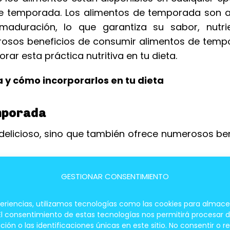
 de temporada. Los alimentos de temporada son a
duración, lo que garantiza su sabor, nutri
merosos beneficios de consumir alimentos de tem
ar esta práctica nutritiva en tu dieta.
y cómo incorporarlos en tu dieta
mporada
elicioso, sino que también ofrece numerosos ben
GESTIONAR CONSENTIMIENTO
n Embarazo Saludable
periencias, utilizamos tecnologías como las cookies para almace
 El consentimiento de estas tecnologías nos permitirá procesar
 o las identificaciones únicas en este sitio. No consentir o re