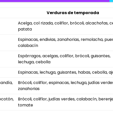
Verduras de temporada
Acelga, col rizada, coliflor, brócoli, alcachofas, c
patata
Espinacas, endivias, zanahorias, remolacha, puer
calabacín
Espárragos, acelgas, coliflor, brócoli, guisantes,
lechuga, cebolla
Espinacas, lechuga, guisantes, habas, cebolla, aj
sandía,
Brócoli, coliflor, espinacas, lechuga, judías verde
zanahorias
ocotón,
Brócoli, coliflor, judías verdes, calabacín, berenj
tomate