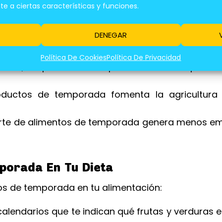
 a ciertas características y funciones.
están en su punto de maduración, lo que se tra
ble.
DENEGAR
orada, las frutas y verduras contienen un
dantes.
Política De Cookies
Política De Privacidad
erta, los precios de los productos de temporada
uctos de temporada fomenta la agricultura 
orte de alimentos de temporada genera menos em
porada En Tu Dieta
tos de temporada en tu alimentación:
calendarios que te indican qué frutas y verduras 