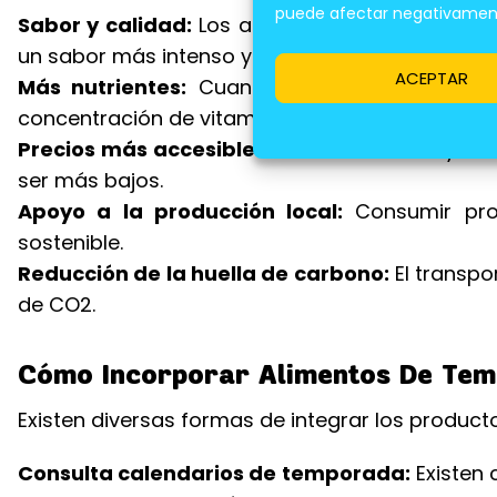
puede afectar negativamente
Sabor y calidad:
Los alimentos de temporada 
un sabor más intenso y una textura más agrada
ACEPTAR
Más nutrientes:
Cuando se consumen en temp
concentración de vitaminas, minerales y antioxi
Precios más accesibles:
Al haber una mayor of
ser más bajos.
Apoyo a la producción local:
Consumir prod
sostenible.
Reducción de la huella de carbono:
El transp
de CO2.
Cómo Incorporar Alimentos De Tem
Existen diversas formas de integrar los produc
Consulta calendarios de temporada:
Existen 