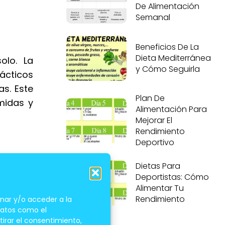
De Alimentación
Semanal
Beneficios De La
Dieta Mediterránea
olo. La
y Cómo Seguirla
ácticos
as. Este
Plan De
midas y
Alimentación Para
Mejorar El
Rendimiento
Deportivo
Dietas Para
Deportistas: Cómo
Alimentar Tu
Rendimiento
nar y/o acceder a la
 datos como el
tirar el consentimiento,