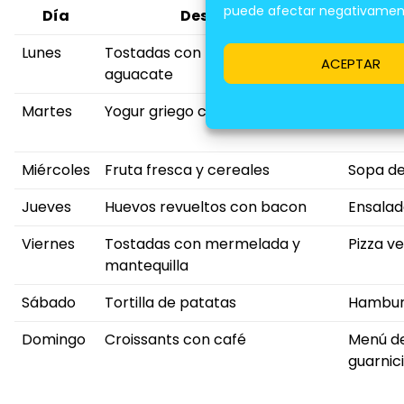
puede afectar negativamente
Día
Desayuno
Lunes
Tostadas con tomate y
Ensalad
ACEPTAR
aguacate
Martes
Yogur griego con granola y fruta
Sándwic
Miércoles
Fruta fresca y cereales
Sopa de
Jueves
Huevos revueltos con bacon
Ensalad
Viernes
Tostadas con mermelada y
Pizza v
mantequilla
Sábado
Tortilla de patatas
Hambur
Domingo
Croissants con café
Menú de
guarnic