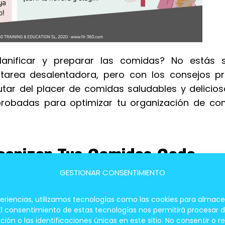
nificar y preparar las comidas? No estás s
tarea desalentadora, pero con los consejos pr
utar del placer de comidas saludables y delicios
 probadas para optimizar tu organización de co
ganizar Tus Comidas Cada
GESTIONAR CONSENTIMIENTO
periencias, utilizamos tecnologías como las cookies para almace
 El consentimiento de estas tecnologías nos permitirá procesar
 o las identificaciones únicas en este sitio. No consentir o re