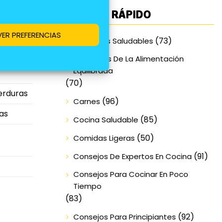
ACCESO RÁPIDO
VER PREFERENCIAS
(73)
Alimentos Saludables
Beneficios De La Alimentación
ate y
Equilibrada
(70)
erduras
(96)
Carnes
ras
(85)
Cocina Saludable
(50)
Comidas Ligeras
(91)
Consejos De Expertos En Cocina
Consejos Para Cocinar En Poco
Tiempo
(83)
(92)
Consejos Para Principiantes