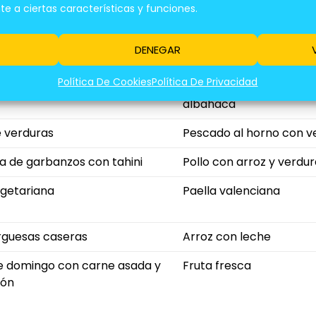
 a ciertas características y funciones.
Almuerzo
Cena
a de quinoa con pollo asado
Lentejas con chorizo
DENEGAR
Política De Cookies
Política De Privacidad
h de pavo y queso
Pasta con salsa de tom
albahaca
 verduras
Pescado al horno con v
a de garbanzos con tahini
Pollo con arroz y verdu
egetariana
Paella valenciana
guesas caseras
Arroz con leche
 domingo con carne asada y
Fruta fresca
ión