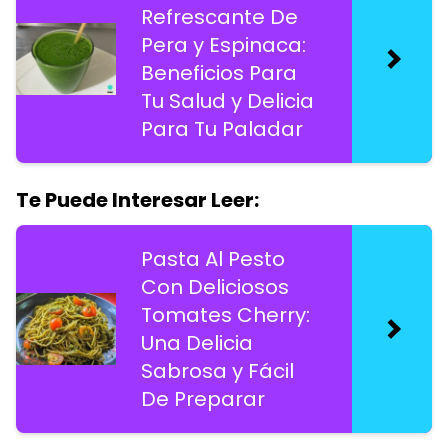
Refrescante De
Pera y Espinaca:
Beneficios Para
Tu Salud y Delicia
Para Tu Paladar
Te Puede Interesar Leer:
Pasta Al Pesto
Con Deliciosos
Tomates Cherry:
Una Delicia
Sabrosa y Fácil
De Preparar