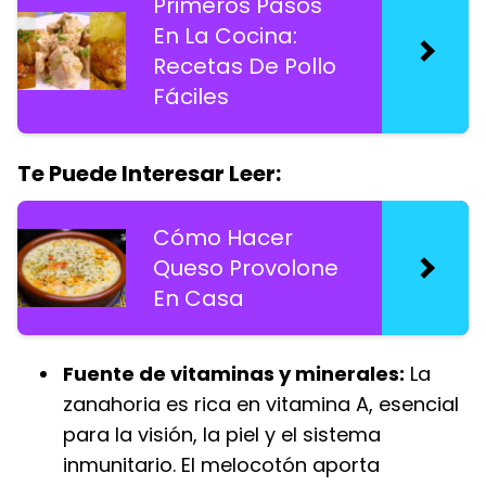
Primeros Pasos
En La Cocina:
Recetas De Pollo
Fáciles
Te Puede Interesar Leer:
Cómo Hacer
Queso Provolone
En Casa
Fuente de vitaminas y minerales:
La
zanahoria es rica en vitamina A, esencial
para la visión, la piel y el sistema
inmunitario. El melocotón aporta