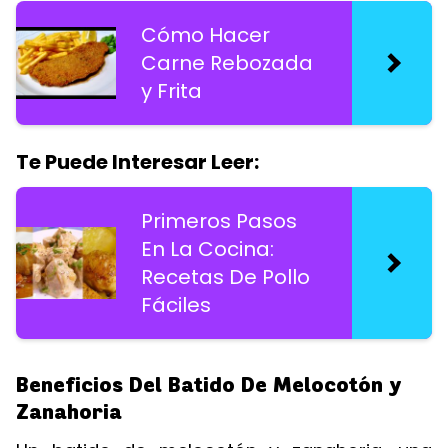
Cómo Hacer
Carne Rebozada
y Frita
Te Puede Interesar Leer:
Primeros Pasos
En La Cocina:
Recetas De Pollo
Fáciles
Beneficios Del Batido De Melocotón y
Zanahoria