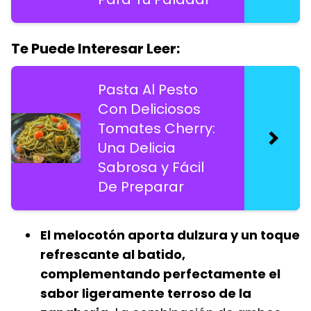
Te Puede Interesar Leer:
Pasta Al Pesto
Con Deliciosos
Tomates Cherry:
Una Delicia
Sabrosa y Fácil
De Preparar
El melocotón aporta dulzura y un toque
refrescante al batido,
complementando perfectamente el
sabor ligeramente terroso de la