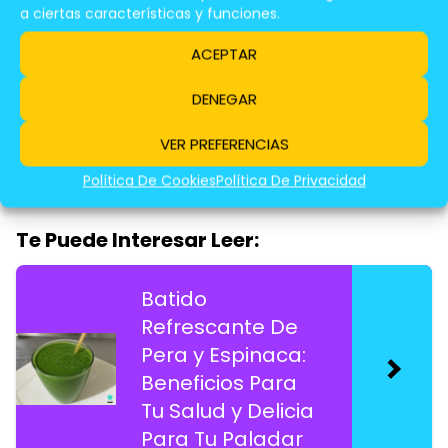
a ciertas características y funciones.
Batido De Frutas
ACEPTAR
Tropicales: Un
Cóctel
DENEGAR
Refrescante y
Saludable Para El
VER PREFERENCIAS
Verano
Política De Cookies
Política De Privacidad
Te Puede Interesar Leer:
Batido
Refrescante De
Pera y Espinaca:
Beneficios Para
Tu Salud y Delicia
Para Tu Paladar