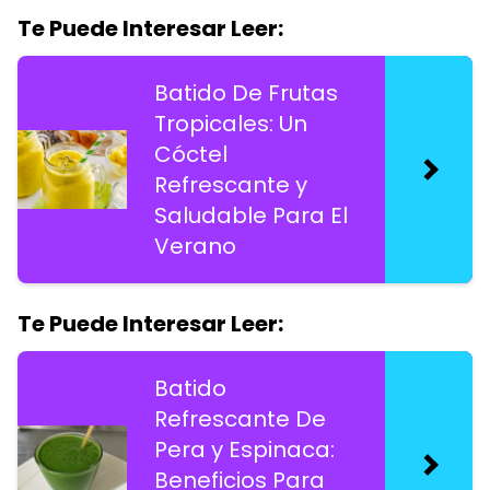
Te Puede Interesar Leer:
Batido De Frutas
Tropicales: Un
Cóctel
Refrescante y
Saludable Para El
Verano
Te Puede Interesar Leer:
Batido
Refrescante De
Pera y Espinaca:
Beneficios Para