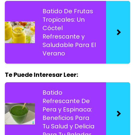
Batido De Frutas
Tropicales: Un
Cóctel
Refrescante y
Saludable Para El
Verano
Te Puede Interesar Leer:
Batido
Refrescante De
Pera y Espinaca:
Beneficios Para
Tu Salud y Delicia
Para Tu Paladar