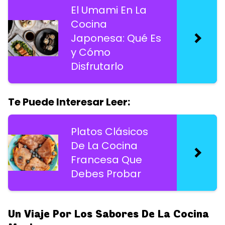
El Umami En La
Cocina
Japonesa: Qué Es
y Cómo
Disfrutarlo
Te Puede Interesar Leer:
Platos Clásicos
De La Cocina
Francesa Que
Debes Probar
Un Viaje Por Los Sabores De La Cocina