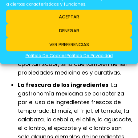
es un país con una gran diversidad de
a ciertas características y funciones.
especias, cada una con su propia
ACEPTAR
personalidad y sabor. El chile, el comino,
el cilantro, el ajo, la cebolla, el epazote y
DENEGAR
la hoja santa son solo algunos ejemplos
VER PREFERENCIAS
de especias que se utilizan en la cocina
mexicana. Estas especias no solo
Política De Cookies
Política De Privacidad
aportan sabor, sino que también tienen
propiedades medicinales y curativas.
La frescura de los ingredientes
: La
gastronomía mexicana se caracteriza
por el uso de ingredientes frescos de
temporada. El maíz, el frijol, el tomate, la
calabaza, la cebolla, el chile, la aguacate,
el cilantro, el epazote y el cilantro son
solo algunos ejemplos de ingredientes