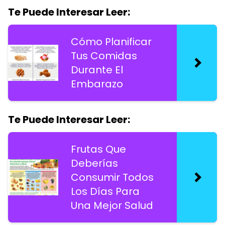
Te Puede Interesar Leer:
Cómo Planificar
Tus Comidas
Durante El
Embarazo
Te Puede Interesar Leer:
Frutas Que
Deberías
Consumir Todos
Los Días Para
Una Mejor Salud