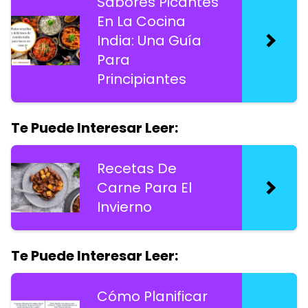
Sabores Picantes
En La Cocina
India: Una Guía
Para
Principiantes
Te Puede Interesar Leer:
Recetas De
Carne Para El
Invierno
Te Puede Interesar Leer:
Cómo Planificar