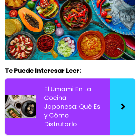
Te Puede Interesar Leer:
El Umami En La
Cocina
Japonesa: Qué Es
y Cómo
Disfrutarlo