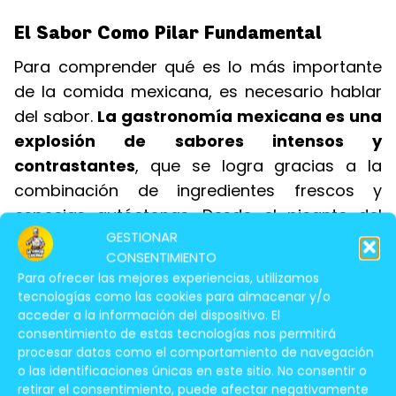
El Sabor Como Pilar Fundamental
Para comprender qué es lo más importante
de la comida mexicana, es necesario hablar
del sabor.
La gastronomía mexicana es una
explosión de sabores intensos y
contrastantes
, que se logra gracias a la
combinación de ingredientes frescos y
especias autóctonas. Desde el picante del
GESTIONAR
chile hasta la dulzura del maíz, cada
CONSENTIMIENTO
elemento aporta una complejidad única al
Para ofrecer las mejores experiencias, utilizamos
paladar. La comida mexicana no se limita a
tecnologías como las cookies para almacenar y/o
saciar el hambre, sino que se convierte en
acceder a la información del dispositivo. El
consentimiento de estas tecnologías nos permitirá
una experiencia sensorial completa.
procesar datos como el comportamiento de navegación
o las identificaciones únicas en este sitio. No consentir o
La importancia de las especias
: México
retirar el consentimiento, puede afectar negativamente