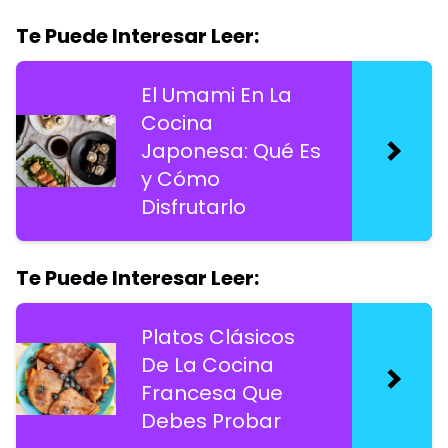
Te Puede Interesar Leer:
El Umami En La
Cocina
Japonesa: Qué Es
y Cómo
Disfrutarlo
Te Puede Interesar Leer:
Platos Clásicos
De La Cocina
Francesa Que
Debes Probar