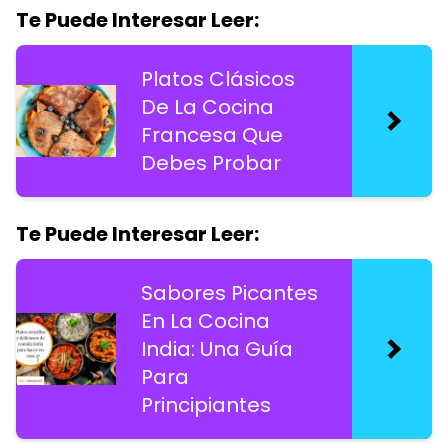
Te Puede Interesar Leer:
Platos Clásicos
De La Cocina
Francesa Que
Debes Probar
Te Puede Interesar Leer:
Sabores Picantes
En La Cocina
India: Una Guía
Para
Principiantes