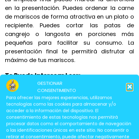
en la presentación. Puedes ordenar la carne
de mariscos de forma atractiva en un plato o
recipiente. Puedes cortar las patas de
cangrejo o langosta en porciones más
pequeñas para facilitar su consumo. La
presentación final te permitirá disfrutar al
máximo de tus mariscos.
Te Puede Interesar Leer:
GESTIONAR
CONSENTIMIENTO
Tipos De
Para ofrecer las mejores experiencias, utilizamos
Pescados Para
tecnologías como las cookies para almacenar y/o
Ceviche y Cómo
acceder a la información del dispositivo. El
consentimiento de estas tecnologías nos permitirá
Prepararlos
procesar datos como el comportamiento de navegación
o las identificaciones únicas en este sitio. No consentir o
retirar el consentimiento, puede afectar negativamente