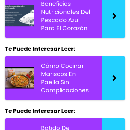
Beneficios
Nutricionales Del
Pescado Azul
Para El Corazón
Te Puede Interesar Leer:
Cómo Cocinar
Mariscos En
Paella Sin
Complicaciones
Te Puede Interesar Leer:
Batido De