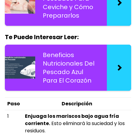
Ceviche y Cómo
Prepararlos
Te Puede Interesar Leer:
Beneficios
Nutricionales Del
Pescado Azul
Para El Corazón
Paso
Descripción
1
Enjuaga los mariscos bajo agua fría
corriente.
Esto eliminará la suciedad y los
residuos.