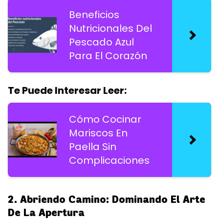
Beneficios
Nutricionales Del
Pescado Azul
Para El Corazón
Te Puede Interesar Leer:
Cómo Cocinar
Mariscos En
Paella Sin
Complicaciones
2. Abriendo Camino: Dominando El Arte
De La Apertura