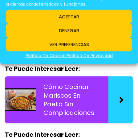
Te Puede Interesar Leer:
a ciertas características y funciones.
ACEPTAR
Beneficios
Nutricionales Del
DENEGAR
Pescado Azul
VER PREFERENCIAS
Para El Corazón
Política De Cookies
Política De Privacidad
Te Puede Interesar Leer:
Cómo Cocinar
Mariscos En
Paella Sin
Complicaciones
Te Puede Interesar Leer: