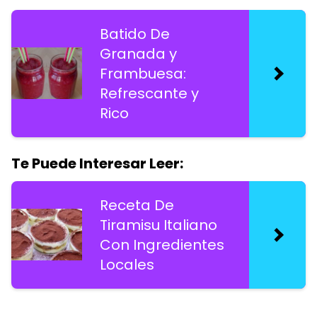
Batido De
Granada y
Frambuesa:
Refrescante y
Rico
Te Puede Interesar Leer:
Receta De
Tiramisu Italiano
Con Ingredientes
Locales