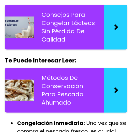
Consejos Para
Congelar Lácteos
Sin Pérdida De
Calidad
Te Puede Interesar Leer:
Métodos De
Conservación
Para Pescado
Ahumado
Congelación Inmediata:
Una vez que se
compra el pescado fresco, es crucial