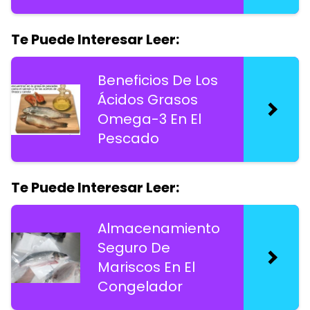
Te Puede Interesar Leer:
Beneficios De Los
Ácidos Grasos
Omega-3 En El
Pescado
Te Puede Interesar Leer:
Almacenamiento
Seguro De
Mariscos En El
Congelador