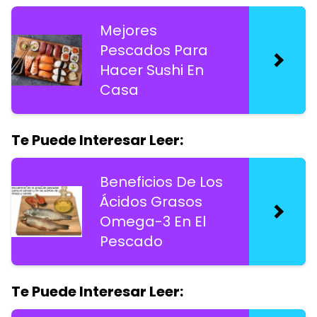
Mejores
Pescados Para
Hacer Sushi En
Casa
Te Puede Interesar Leer:
Beneficios De Los
Ácidos Grasos
Omega-3 En El
Pescado
Te Puede Interesar Leer: