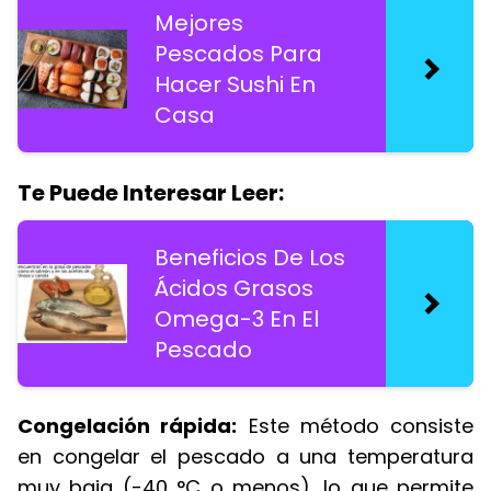
Mejores
Pescados Para
Hacer Sushi En
Casa
Te Puede Interesar Leer:
Beneficios De Los
Ácidos Grasos
Omega-3 En El
Pescado
Congelación rápida:
Este método consiste
en congelar el pescado a una temperatura
muy baja (-40 °C o menos), lo que permite