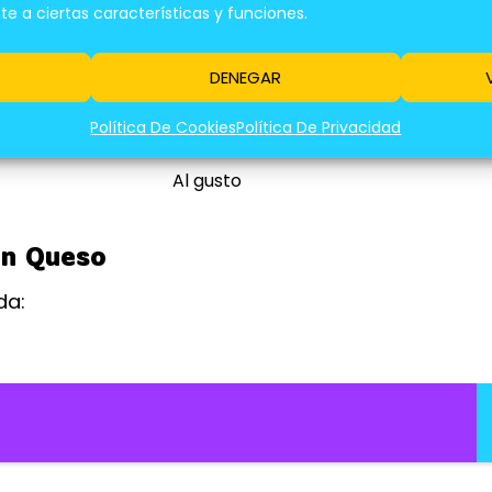
2 cucharadas
 a ciertas características y funciones.
2 cucharadas
DENEGAR
4 tazas
Política De Cookies
Política De Privacidad
2 tazas
Al gusto
on Queso
da: