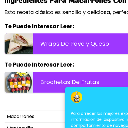
Ingredientes Para Macarrones Con
Esta receta clásica es sencilla y deliciosa, per
Te Puede Interesar Leer:
Wraps De Pavo y Queso
Te Puede Interesar Leer:
Brochetas De Frutas
Ingredientes
Para ofrecer las mejores ex
Macarrones
información del dispositivo.
comportamiento de navegación