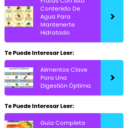
Frutas Con Alto
Contenido De
Agua Para
Mantenerte
Hidratado
Te Puede Interesar Leer:
Alimentos Clave
Para Una
Digestión Óptima
Te Puede Interesar Leer:
Guía Completa