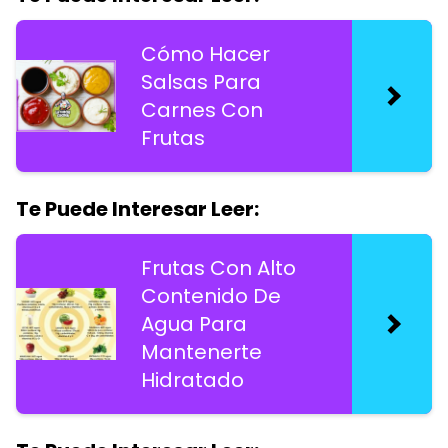
Cómo Hacer
Salsas Para
Carnes Con
Frutas
Te Puede Interesar Leer:
Frutas Con Alto
Contenido De
Agua Para
Mantenerte
Hidratado