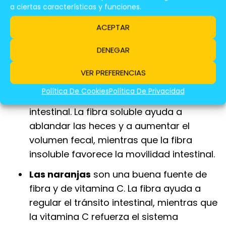
una fuente de vitamina C, que contribuye
a ciertas características y funciones.
a la absorción de hierro y al buen
ACEPTAR
funcionamiento del sistema
inmunológico.
DENEGAR
Las peras
, gracias a su alto contenido
VER PREFERENCIAS
en fibra soluble e insoluble, son otra
Política De Cookies
Política De Privacidad
excelente opción para mejorar el tránsito
intestinal. La fibra soluble ayuda a
ablandar las heces y a aumentar el
volumen fecal, mientras que la fibra
insoluble favorece la movilidad intestinal.
Las naranjas
son una buena fuente de
fibra y de vitamina C. La fibra ayuda a
regular el tránsito intestinal, mientras que
la vitamina C refuerza el sistema