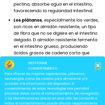
pectina, absorbe agua en el intestino,
favoreciendo la regularidad intestinal.
Los plátanos
, especialmente los verdes,
son ricos en almidón resistente, un tipo
de fibra que no se digiere en el intestino
delgado. El almidón resistente fermenta
en el intestino grueso, produciendo
ácidos grasos de cadena corta que
estimulan la movilidad intestinal. Los
GESTIONAR
plátanos también contienen potasio, un
CONSENTIMIENTO
mineral esencial para la contracción
Para ofrecer las mejores experiencias, utilizamos
muscular, incluyendo los músculos del
tecnologías como las cookies para almacenar y/o
acceder a la información del dispositivo. El
intestino.
consentimiento de estas tecnologías nos permitirá
procesar datos como el comportamiento de navegación
Las fresas
, ricas en fibra, ayudan a
o las identificaciones únicas en este sitio. No consentir o
regular el tránsito intestinal. Además, son
retirar el consentimiento, puede afectar negativamente