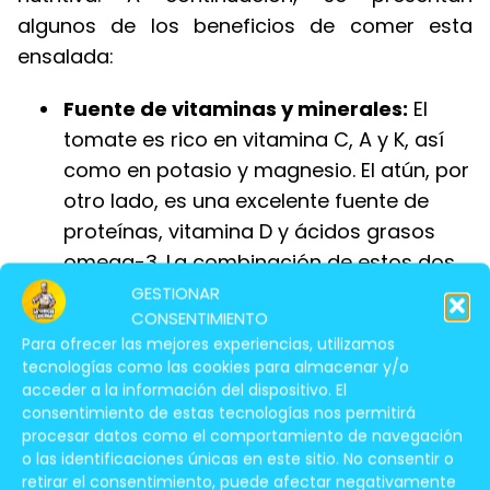
algunos de los beneficios de comer esta
ensalada:
Fuente de vitaminas y minerales:
El
tomate es rico en vitamina C, A y K, así
como en potasio y magnesio. El atún, por
otro lado, es una excelente fuente de
proteínas, vitamina D y ácidos grasos
omega-3. La combinación de estos dos
ingredientes proporciona una variedad
GESTIONAR
CONSENTIMIENTO
de nutrientes esenciales para el cuerpo.
Para ofrecer las mejores experiencias, utilizamos
Ayuda a la digestión:
El tomate es rico
tecnologías como las cookies para almacenar y/o
acceder a la información del dispositivo. El
en fibra, lo que ayuda a regular la
consentimiento de estas tecnologías nos permitirá
digestión y a prevenir el estreñimiento. El
procesar datos como el comportamiento de navegación
atún, por su parte, es fácil de digerir y no
o las identificaciones únicas en este sitio. No consentir o
retirar el consentimiento, puede afectar negativamente
es muy pesado para el estómago.