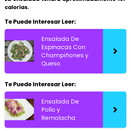
calorías.
Te Puede Interesar Leer:
Ensalada De
Espinacas Con
Champiñones y
Queso
Te Puede Interesar Leer:
Ensalada De
Pollo y
Remolacha