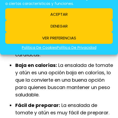
a ciertas características y funciones.
Contribuye a la salud cardiovascular:
ACEPTAR
Los ácidos grasos omega-3 del atún
ayudan a reducir los niveles de colesterol
DENEGAR
LDL ("malo") y a aumentar los niveles de
VER PREFERENCIAS
colesterol HDL ("bueno"). Esto, a su vez,
reduce el riesgo de enfermedades
Política De Cookies
Política De Privacidad
cardíacas.
Baja en calorías:
La ensalada de tomate
y atún es una opción baja en calorías, lo
que la convierte en una buena opción
para quienes buscan mantener un peso
saludable.
Fácil de preparar:
La ensalada de
tomate y atún es muy fácil de preparar.