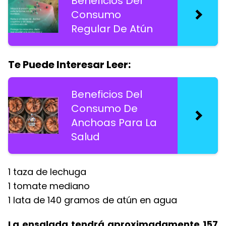
Beneficios Del
Consumo
Regular De Atún
Te Puede Interesar Leer:
Beneficios Del
Consumo De
Anchoas Para La
Salud
1 taza de lechuga
1 tomate mediano
1 lata de 140 gramos de atún en agua
La ensalada tendrá aproximadamente 157