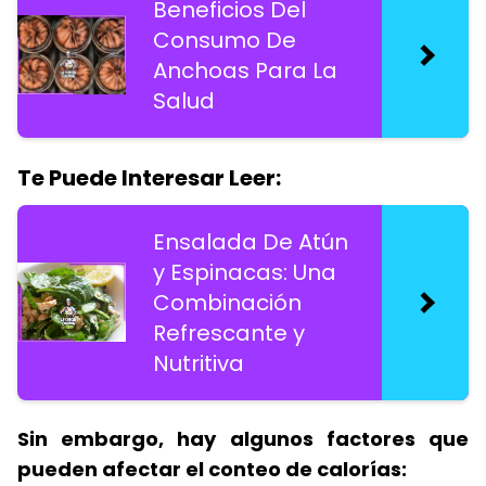
Beneficios Del
Consumo De
Anchoas Para La
Salud
Te Puede Interesar Leer:
Ensalada De Atún
y Espinacas: Una
Combinación
Refrescante y
Nutritiva
Sin embargo, hay algunos factores que
pueden afectar el conteo de calorías: