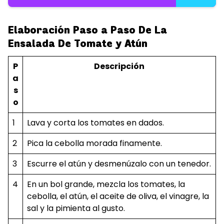
Elaboración Paso a Paso De La
Ensalada De Tomate y Atún
P
Descripción
a
s
o
1
Lava y corta los tomates en dados.
2
Pica la cebolla morada finamente.
3
Escurre el atún y desmenúzalo con un tenedor.
4
En un bol grande, mezcla los tomates, la
cebolla, el atún, el aceite de oliva, el vinagre, la
sal y la pimienta al gusto.