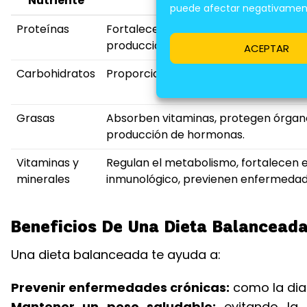
Nutriente
Beneficios para la 
puede afectar negativamente
Proteínas
Fortalece el sistema inmune, repara t
producción de hormonas.
ACEPTAR
Carbohidratos
Proporcionan energía al cuerpo, reg
Grasas
Absorben vitaminas, protegen órgano
producción de hormonas.
Vitaminas y
Regulan el metabolismo, fortalecen e
minerales
inmunológico, previenen enfermedad
Beneficios De Una Dieta Balancead
Una dieta balanceada te ayuda a:
Prevenir enfermedades crónicas:
como la dia
Mantener un peso saludable:
evitando la 