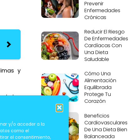
Prevenir
Enfermedades
Crónicas
Reducir El Riesgo
De Enfermedades
Cardíacas Con
Una Dieta
Saludable
zimas y
Cómo Una
Alimentación
Equilibrada
Protege Tu
 de los
Corazón
evienen
Beneficios
Cardiovasculares
nar y/o acceder a la
De Una Dieta Bien
 datos como el
Balanceada
tirar el consentimiento,