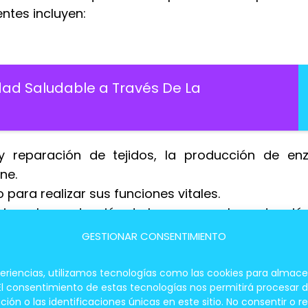
ntes incluyen:
dad Saludable a Través De La
y reparación de tejidos, la producción de en
ne.
para realizar sus funciones vitales.
inas, la producción de hormonas y la protección
GESTIONAR CONSENTIMIENTO
smo, fortalecen el sistema inmunológico y pr
periencias, utilizamos tecnologías como las cookies para almace
 El consentimiento de estas tecnologías nos permitirá procesar
 o las identificaciones únicas en este sitio. No consentir o re