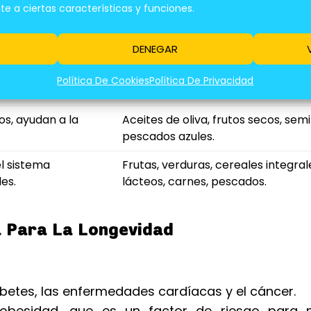
salud
Fuentes de alimento
 a ciertas características y funciones.
ejidos, ayuda a la
Carnes magras, pescado, huevos,
legumbres, frutos secos.
DENEGAR
ulan el metabolismo.
Frutas, verduras, cereales integral
Política De Cookies
Política De Privacidad
legumbres.
s, ayudan a la
Aceites de oliva, frutos secos, semil
pescados azules.
l sistema
Frutas, verduras, cereales integral
es.
lácteos, carnes, pescados.
a Para La Longevidad
betes, las enfermedades cardíacas y el cáncer.
obesidad, que es un factor de riesgo para