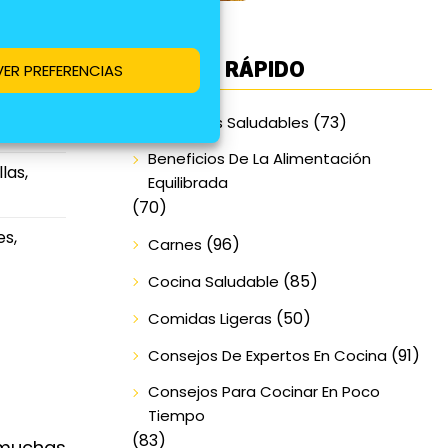
ACCESO RÁPIDO
VER PREFERENCIAS
es,
(73)
Alimentos Saludables
Beneficios De La Alimentación
las,
Equilibrada
(70)
es,
(96)
Carnes
(85)
Cocina Saludable
(50)
Comidas Ligeras
(91)
Consejos De Expertos En Cocina
Consejos Para Cocinar En Poco
Tiempo
(83)
 muchas